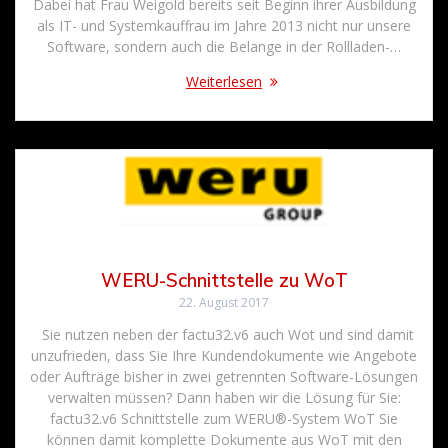
Dabei hat Frau Weigold bereits seit Beginn ihrer Ausbildung
als IT- und Systemkauffrau im Jahre 2013 nicht nur unsere
Software, sondern auch die Belange in der Rollladen-…
Weiterlesen
WERU-Schnittstelle zu WoT
22. August 2017
Sie nutzen neben der factu32.v6 auch Wot und sind damit
unzufrieden, dass Sie Ihre Kundendokumente wie Angebote
oder Aufträge bisher in zwei getrennten Software-Lösungen
verwalten müssen? Dann haben wir die Lösung für Sie:
factu32.v6 Schnittstelle zum WERU®-System WoT Sie
können damit komplette Dokumente aus WoT mit den