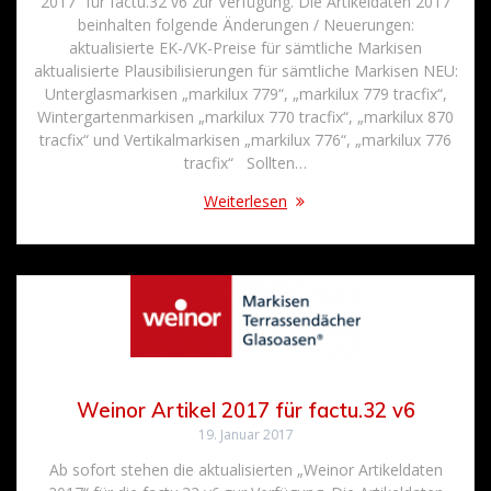
2017“ für factu.32 v6 zur Verfügung. Die Artikeldaten 2017
beinhalten folgende Änderungen / Neuerungen:
aktualisierte EK-/VK-Preise für sämtliche Markisen
aktualisierte Plausibilisierungen für sämtliche Markisen NEU:
Unterglasmarkisen „markilux 779“, „markilux 779 tracfix“,
Wintergartenmarkisen „markilux 770 tracfix“, „markilux 870
tracfix“ und Vertikalmarkisen „markilux 776“, „markilux 776
tracfix“ Sollten…
Weiterlesen
Weinor Artikel 2017 für factu.32 v6
19. Januar 2017
Ab sofort stehen die aktualisierten „Weinor Artikeldaten