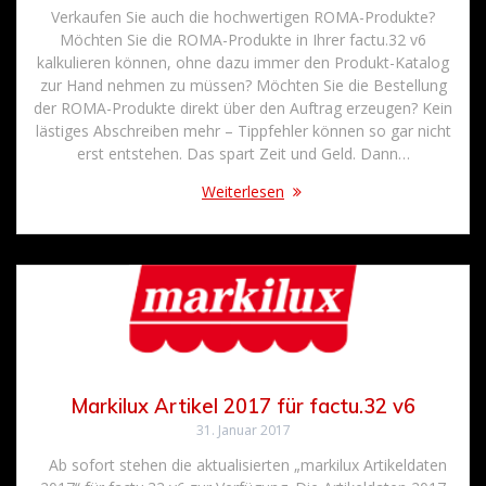
Verkaufen Sie auch die hochwertigen ROMA-Produkte?
Möchten Sie die ROMA-Produkte in Ihrer factu.32 v6
kalkulieren können, ohne dazu immer den Produkt-Katalog
zur Hand nehmen zu müssen? Möchten Sie die Bestellung
der ROMA-Produkte direkt über den Auftrag erzeugen? Kein
lästiges Abschreiben mehr – Tippfehler können so gar nicht
erst entstehen. Das spart Zeit und Geld. Dann…
Weiterlesen
Markilux Artikel 2017 für factu.32 v6
31. Januar 2017
Ab sofort stehen die aktualisierten „markilux Artikeldaten