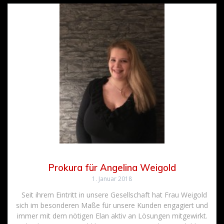
Prokura für Angelina Weigold
1. Januar 2018
Seit ihrem Eintritt in unsere Gesellschaft hat Frau Weigold
sich im besonderen Maße für unsere Kunden engagiert und
immer mit dem nötigen Elan aktiv an Lösungen mitgewirkt.