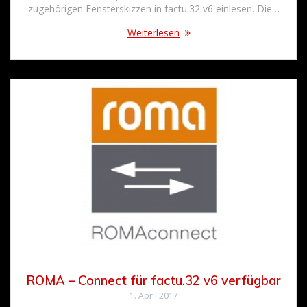
zugehörigen Fensterskizzen in factu.32 v6 einlesen. Die…
Weiterlesen
ROMA – Connect für factu.32 v6 verfügbar
1. April 2017