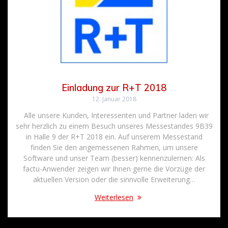
Einladung zur R+T 2018
12. Januar 2018
Alle unsere Kunden, Interessenten und Partner laden wir
sehr herzlich zu einem Besuch unseres Messestandes 9B39
in Halle 9 der R+T 2018 ein. Auf unserem Messestand
finden Sie den angemessenen Rahmen, um unsere
Software und unser Team (besser) kennenzulernen: Als
factu-Anwender zeigen wir Ihnen gerne die Vorzüge der
aktuellen Version oder die sinnvolle Erweiterung…
Weiterlesen