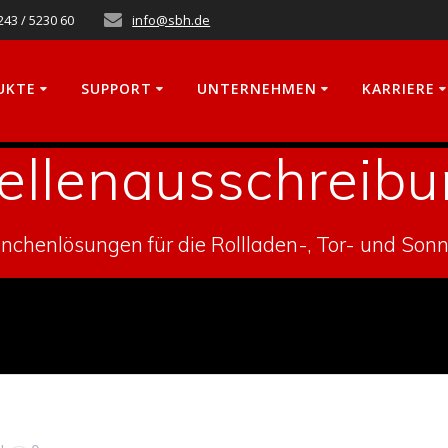
243 / 5230 60
info@sbh.de
UKTE
SUPPORT
UNTERNEHMEN
KARRIERE
ellenausschreib
chenlösungen für die Rollladen-, Tor- und Son