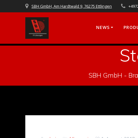
Skip
SBH GmbH, Am Hardtwald 9, 76275 Ettlingen
+497
to
content
NEWS
PROD
St
SBH GmbH - Bran