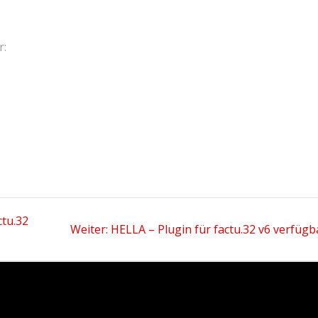
r:
ctu.32
Nächster
Weiter:
HELLA – Plugin für factu.32 v6 verfügb
Beitrag: