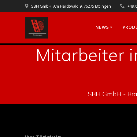
Skip
SBH GmbH, Am Hardtwald 9, 76275 Ettlingen
+497
to
content
NEWS
PROD
Mitarbeiter 
SBH GmbH - Bran