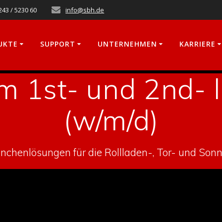
243 / 5230 60
info@sbh.de
UKTE
SUPPORT
UNTERNEHMEN
KARRIERE
im 1st- und 2nd- 
(w/m/d)
chenlösungen für die Rollladen-, Tor- und Son