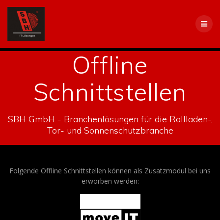
Skip
to
content
Offline
Schnittstellen
SBH GmbH - Branchenlösungen für die Rollladen-,
Tor- und Sonnenschutzbranche
Folgende Offline Schnittstellen können als Zusatzmodul bei uns
erworben werden: