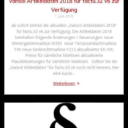
Varisol Artikeldaten 2018 für factu.32 v6 zur
Verfügung
1. Juni 2018
ab sofort stehen die aktuellen „Varisol Artikeldaten 2018“
für factu.32 v6 zur Verfügung. Die Artikeldaten 2018
beinhalten folgende Änderungen / Neuerungen: neue
Wintergartenmarkise W350 neue Terrassendachmarkise
T90 neue Senkrechtmarkise F213 aktualisierte EK-/VK-
Preise für sämtliche Markisen aktualisierte
Plausibilisierungen für sämtliche Markisen Sollten Sie die
„Varisol Artikeldaten“ für factu.32 v6 noch nicht kennen, hier
eine kurze…
Weiterlesen