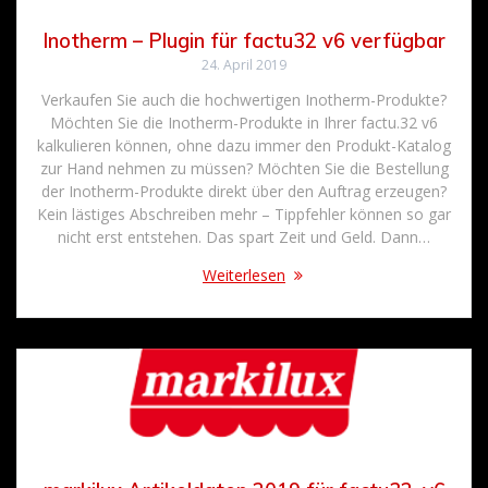
Inotherm – Plugin für factu32 v6 verfügbar
24. April 2019
Verkaufen Sie auch die hochwertigen Inotherm-Produkte?
Möchten Sie die Inotherm-Produkte in Ihrer factu.32 v6
kalkulieren können, ohne dazu immer den Produkt-Katalog
zur Hand nehmen zu müssen? Möchten Sie die Bestellung
der Inotherm-Produkte direkt über den Auftrag erzeugen?
Kein lästiges Abschreiben mehr – Tippfehler können so gar
nicht erst entstehen. Das spart Zeit und Geld. Dann…
Weiterlesen