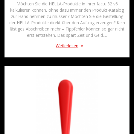
Möchten Sie die HELLA-Produkte in Ihrer factu.32 v6
kalkulieren können, ohne dazu immer den Produkt-Katalog
zur Hand nehmen zu müssen? Möchten Sie die Bestellung
der HELLA-Produkte direkt über den Auftrag erzeugen? Kein
lästiges Abschreiben mehr – Tippfehler können so gar nicht
erst entstehen. Das spart Zeit und Geld.…
Weiterlesen