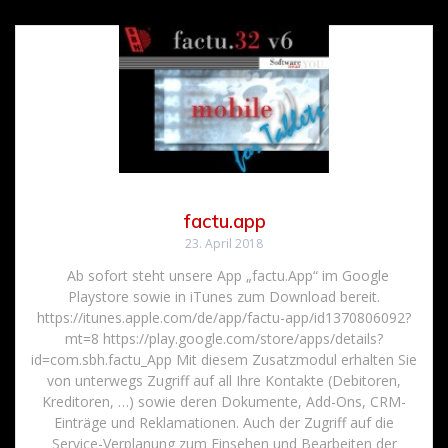
factu.app
23. April 2018
Ab sofort steht unsere App „factu.App“ im Google
Playstore sowie in iTunes zum Download bereit.
https://itunes.apple.com/de/app/factu-app/id1370806092?
mt=8 https://play.google.com/store/apps/details?
id=com.sbh.factu_App Mit diesem Zusatzmodul erhalten Sie
von unterwegs Zugriff auf all Ihre Kontakte (Debitoren,
Kreditoren, …) sowie deren Dokumente, Add-Ons, CRM-
Einträge und Reklamationen. Auch der Zugriff auf die
Service-Verplanung zum Einsehen und Bearbeiten der