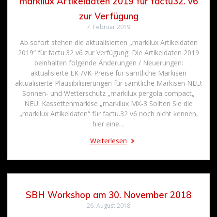
markilux Artikeldaten 2019 für factu32. v6
zur Verfügung
7. Februar 2019
Ab sofort stehen die aktualisierten „markilux Artikeldaten
2019“ für factu.32 v6 zur Verfügung. Die Artikeldaten 2019
beinhalten folgende Änderungen / Neuerungen:
aktualisierte EK-/VK-Preise für sämtliche Markisen
aktualisierte Plausibilisierungen für sämtliche Markisen NEU:
Sonnen- und Wetterschutz „markilux pergola compact„
NEU: Kassettenmarkise „markilux MX-3 Sollten Sie die
„markilux Artikeldaten“ für factu.32 v6 noch nicht kennen,
hier eine…
Weiterlesen
SBH Workshop am 30. November 2018
26. August 2018