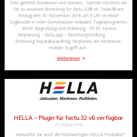
Sehr geehrte Kundinnen und Kunden, hiermit möchten wir
Sie zu unserem Workshop für factu.32® v6 / helix.® am
Freitag den 30. November 2018 um 9 Uhr im Hotel
Zugbrücke in Höhr-Grenzhausen einladen. Tagesprogramm:
09:00: Begrüßung und Einleitung 09:30: Service-
Verplanung – factu.app – Rechnungsstellung
Erfassung Reparaturauftrag, Verplanen der Monteure,
mobiler Zugriff auf…
Weiterlesen
HELLA – Plugin für factu.32 v6 verfügbar
21. August 2018
Verkaufen Sie auch die hochwertigen HELLA-Produkte?