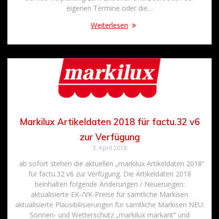
eigenen Termine oder die…
Weiterlesen
Markilux Artikeldaten 2018 für factu.32 v6
zur Verfügung
3. April 2018
ab sofort stehen die aktuellen „markilux Artikeldaten 2018“
für factu.32 v6 zur Verfügung. Die Artikeldaten 2018
beinhalten folgende Änderungen / Neuerungen:
aktualisierte EK-/VK-Preise für sämtliche Markisen
aktualisierte Plausibilisierungen für sämtliche Markisen NEU:
Sonnen- und Wetterschutz „markilux markant“ und