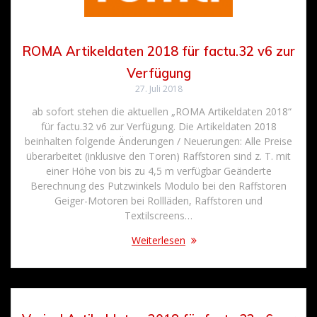
ROMA Artikeldaten 2018 für factu.32 v6 zur
Verfügung
27. Juli 2018
ab sofort stehen die aktuellen „ROMA Artikeldaten 2018“
für factu.32 v6 zur Verfügung. Die Artikeldaten 2018
beinhalten folgende Änderungen / Neuerungen: Alle Preise
überarbeitet (inklusive den Toren) Raffstoren sind z. T. mit
einer Höhe von bis zu 4,5 m verfügbar Geänderte
Berechnung des Putzwinkels Modulo bei den Raffstoren
Geiger-Motoren bei Rollläden, Raffstoren und
Textilscreens…
Weiterlesen