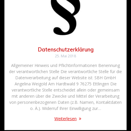
Datenschutzerklärung
25. Mai 2018
Allgemeiner Hinweis und Pflichtinformationen Benennung
der verantwortlichen Stelle Die verantwortliche Stelle für die
Datenverarbeitung auf dieser Website ist: SBH GmbH
Angelina Weigold Am Hardtwald 9 76275 Ettlingen Die
verantwortliche Stelle entscheidet allein oder gemeinsam
mit anderen über die Zwecke und Mittel der Verarbeitung
von personenbezogenen Daten (z.B. Namen, Kontaktdaten
o. Ä.). Widerruf Ihrer Einwilligung zur…
Weiterlesen