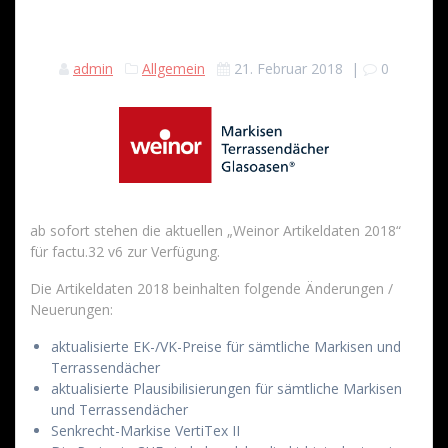
admin
Allgemein
21. Februar 2018
|
0
ab sofort stehen die aktuellen „Weinor Artikeldaten 2018“
für factu.32 v6 zur Verfügung.
Die Artikeldaten 2018 beinhalten folgende Änderungen /
Neuerungen:
aktualisierte EK-/VK-Preise für sämtliche Markisen und
Terrassendächer
aktualisierte Plausibilisierungen für sämtliche Markisen
und Terrassendächer
Senkrecht-Markise VertiTex II