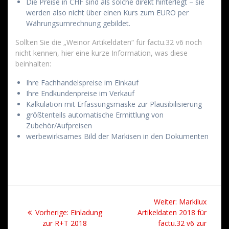
Die Preise in CHF sind als solche direkt hinterlegt – sie
werden also nicht über einen Kurs zum EURO per
Währungsumrechnung gebildet.
Sollten Sie die „Weinor Artikeldaten“ für factu.32 v6 noch
nicht kennen, hier eine kurze Information, was diese
beinhalten:
Ihre Fachhandelspreise im Einkauf
Ihre Endkundenpreise im Verkauf
Kalkulation mit Erfassungsmaske zur Plausibilisierung
größtenteils automatische Ermittlung von
Zubehör/Aufpreisen
werbewirksames Bild der Markisen in den Dokumenten
Beitrags-
Nächster
Weiter:
Markilux
Navigation
Vorheriger
Beitrag:
Vorherige:
Einladung
Artikeldaten 2018 für
Beitrag:
zur R+T 2018
factu.32 v6 zur