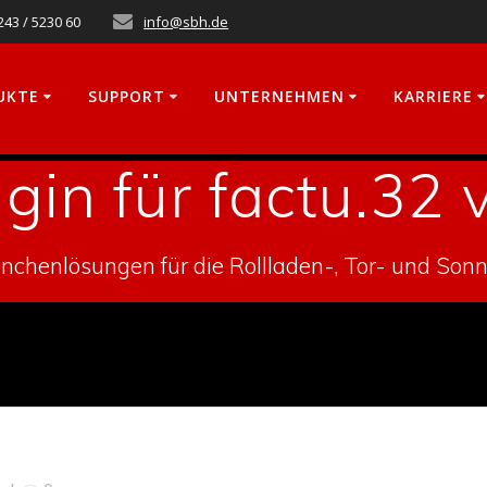
243 / 5230 60
info@sbh.de
UKTE
SUPPORT
UNTERNEHMEN
KARRIERE
gin für factu.32 
chenlösungen für die Rollladen-, Tor- und Son