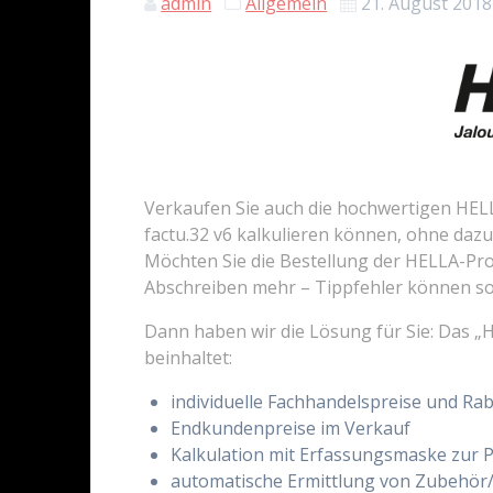
admin
Allgemein
21. August 2018
Verkaufen Sie auch die hochwertigen HEL
factu.32 v6 kalkulieren können, ohne da
Möchten Sie die Bestellung der HELLA-Pro
Abschreiben mehr – Tippfehler können so g
Dann haben wir die Lösung für Sie: Das „H
beinhaltet:
individuelle Fachhandelspreise und Rab
Endkundenpreise im Verkauf
Kalkulation mit Erfassungsmaske zur P
automatische Ermittlung von Zubehör