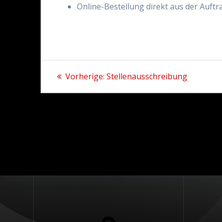
Online-Bestellung direkt aus der Auft
Beitrags-
Vorheriger
Vorherige:
Stellenausschreibung
Beitrag:
Navigation