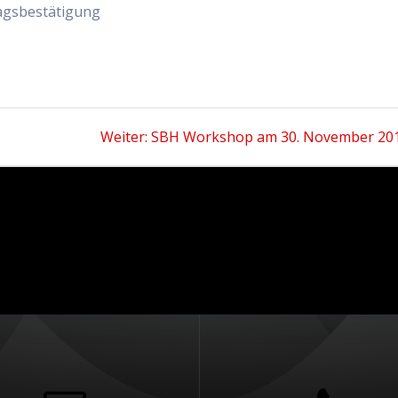
ragsbestätigung
Nächster
Weiter:
SBH Workshop am 30. November 20
Beitrag: