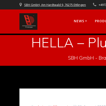
Skip
SBH GmbH, Am Hardtwald 9, 76275 Ettlingen
+497
to
content
NEWS
PROD
HELLA – Plu
SBH GmbH - Bran