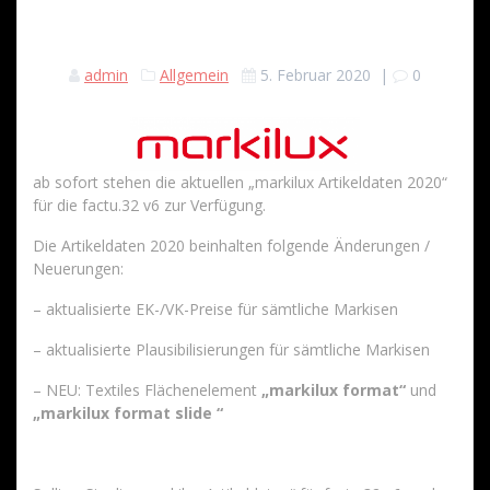
admin
Allgemein
5. Februar 2020
|
0
ab sofort stehen die aktuellen „markilux Artikeldaten 2020“
für die factu.32 v6 zur Verfügung.
Die Artikeldaten 2020 beinhalten folgende Änderungen /
Neuerungen:
– aktualisierte EK-/VK-Preise für sämtliche Markisen
– aktualisierte Plausibilisierungen für sämtliche Markisen
– NEU: Textiles Flächenelement
„markilux format“
und
„markilux format slide “