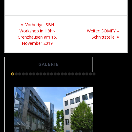
Beitrags-
Vorheriger
Vorherige:
SBH
Navigation
Beitrag:
Nächster
Workshop in Höhr-
Weiter:
SOMFY –
Beitrag:
Grenzhausen am 15.
Schnittstelle
November 2019
GALERIE