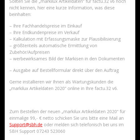
Sollten Sie die „markilux Artikeldaten“ für factu.32 v6 noch
nicht kennen, hier eine kurze Information, was diese
beinhalten:
– Ihre Fachhandelspreise im Einkauf
– Ihre Endkundenpreise im Verkauf
– Kalkulation mit Erfassungsmaske zur Plausibilisierung
– größtenteils automatische Ermittlung von
Zubehör/Aufpreisen
– werbewirksames Bild der Markisen in den Dokumenten
– Ausgabe auf Bestellformular direkt über den Auftrag
Gerne installieren wir Ihnen als Wartungskunden die
„markilux Artikeldaten 2020“ online in Ihre factu.32 v6.
Zum Bestellen der neuen „markilux Artikeldaten 2020“ für
einmalige 99,- € netto schicken Sie uns bitte eine Mail an
Support@sbh.de
oder melden sich telefonisch bei uns im
SBH Support 07243 523060