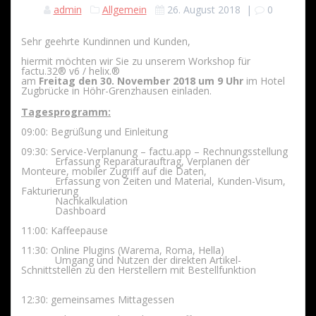
admin
Allgemein
26. August 2018
|
0
Sehr geehrte Kundinnen und Kunden,
hiermit möchten wir Sie zu unserem Workshop für
factu.32® v6 / helix.®
am
Freitag den 30. November 2018 um 9 Uhr
im Hotel
Zugbrücke in Höhr-Grenzhausen einladen.
Tagesprogramm:
09:00: Begrüßung und Einleitung
09:30: Service-Verplanung – factu.app – Rechnungsstellung
Erfassung Reparaturauftrag, Verplanen der
Monteure, mobiler Zugriff auf die Daten,
Erfassung von Zeiten und Material, Kunden-Visum,
Fakturierung
Nachkalkulation
Dashboard
11:00: Kaffeepause
11:30: Online Plugins (Warema, Roma, Hella)
Umgang und Nutzen der direkten Artikel-
Schnittstellen zu den Herstellern mit Bestellfunktion
12:30: gemeinsames Mittagessen