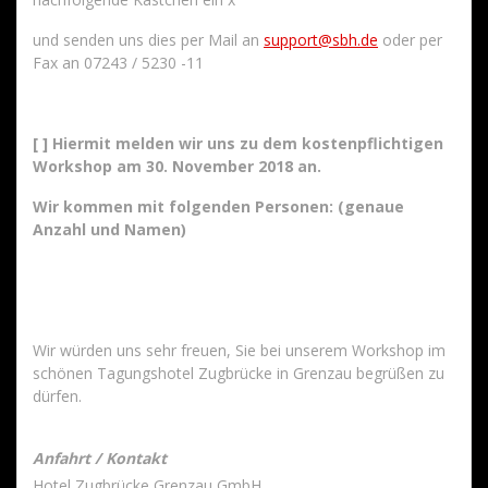
und senden uns dies per Mail an
support@sbh.de
oder per
Fax an 07243 / 5230 -11
[ ] Hiermit melden wir uns zu dem kostenpflichtigen
Workshop am 30. November 2018 an.
Wir kommen mit folgenden Personen: (genaue
Anzahl und Namen)
Wir würden uns sehr freuen, Sie bei unserem Workshop im
schönen Tagungshotel Zugbrücke in Grenzau begrüßen zu
dürfen.
Anfahrt / Kontakt
Hotel Zugbrücke Grenzau GmbH