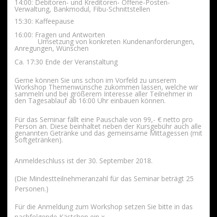
14:00: Debitoren- und Kreditoren- Offene-Posten-
Verwaltung, Bankmodul, Fibu-Schnittstellen
15:30: Kaffeepause
16:00: Fragen und Antworten
Umsetzung von konkreten Kundenanforderungen,
Anregungen, Wünschen
Ca. 17:30 Ende der Veranstaltung
Gerne können Sie uns schon im Vorfeld zu unserem
Workshop Themenwünsche zukommen lassen, welche wir
sammeln und bei größerem Interesse aller Teilnehmer in
den Tagesablauf ab 16:00 Uhr einbauen können.
Für das Seminar fällt eine Pauschale von 99,- € netto pro
Person an. Diese beinhaltet neben der Kursgebühr auch alle
genannten Getränke und das gemeinsame Mittagessen (mit
Softgetränken).
Anmeldeschluss ist der 30. September 2018.
(Die Mindestteilnehmeranzahl für das Seminar beträgt 25
Personen.)
Für die Anmeldung zum Workshop setzen Sie bitte in das
nachfolgende Kästchen ein x