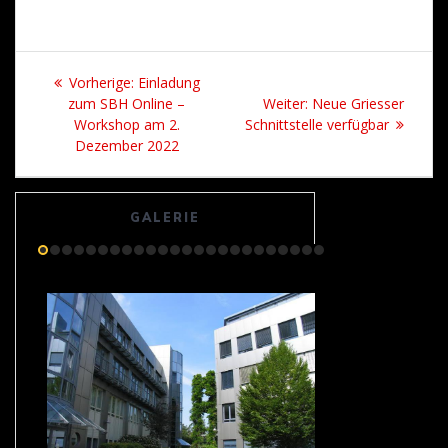
Beitrags-
Vorheriger
Vorherige:
Einladung
Navigation
Beitrag:
Nächster
zum SBH Online –
Weiter:
Neue Griesser
Beitrag:
Workshop am 2.
Schnittstelle verfügbar
Dezember 2022
GALERIE