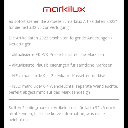
ab sofort stehen die aktuellen „markilux Artikeldaten 2023“
für die factu.32 v6 zur Verfügung.
Die Artikeldaten 2023 beinhalten folgende Änderungen /
Neuerungen:
– aktualisierte EK-/VK-Preise für sämtliche Markisen
– aktualisierte Plausibilisierungen für sämtliche Markisen
– NEU: markilux MX-4: Gelenkarm-Kassettenmarkise
– NEU: markilux MX-4 Wandleuchte: separate Wandleuchte,
perfekt abgestimmt auf das Markisendesign
Sollten Sie die „markilux Artikeldaten“ für factu.32 v6 noch
nicht kennen, hier eine kurze Information, was diese
beinhalten: