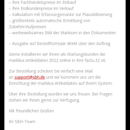
– Ihre Fachhandelspreise im Einkauf
– Ihre Endkundenpreise im Verkauf
– Kalkulation mit Erfassungsmaske zur Plausibilisierung
– größtenteils automatische Ermittlung von
Zubehör/Aufpreisen
– werbewirksames Bild der Markisen in den Dokumenten
– Ausgabe auf Bestellformular direkt über den Auftrag
Gerne installieren wir Ihnen als Wartungskunden die
markilux Artikeldaten 2022 online in Ihre factu.32 v6.
Zur Bestellung schicken Sie einfach eine Mail
an
support@sbh.de
und wir kümmern uns um die
Einrichtung der markilux-Artikeldaten auf Ihrem System.
Über Ihre Bestellung würden wir uns freuen. Bei Fragen
stehen wir Ihnen gerne zur Verfügung.
Mit freundlichen Grüßen
Ihr SBH-Team