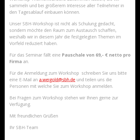
sammeln und bei größerem Interesse aller Teilnehmer in
den Tagesablauf einbauen können.
Unser SBH-Workshop ist nicht als Schulung gedacht,
sondern möchte den Raum zum Austausch schaffen,
weshalb wir in diesem Jahr die festgelegten Themen im
Vorfeld reduziert haben.
Für das Seminar fällt eine
Pauschale von 69,- € netto pro
Firma
an.
Für die Anmeldung zum Workshop schreiben Sie uns bitte
eine E-Mail an
a.weigold@sbh.de
und teilen uns die
Personen mit welche Sie zum Workshop anmelden.
Bei Fragen zum Workshop stehen wir Ihnen gerne zur
Verfügung.
Mit freundlichen Grüßen
Ihr SBH-Team