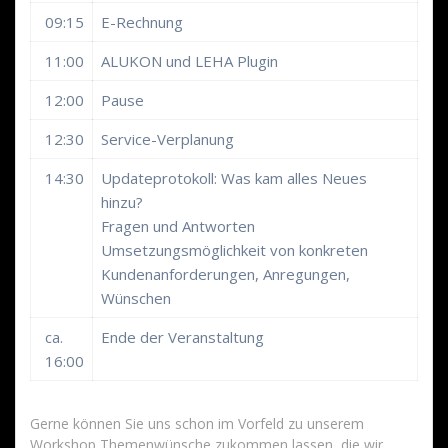
09:15
E-Rechnung
11:00
ALUKON und LEHA Plugin
12:00
Pause
12:30
Service-Verplanung
14:30
Updateprotokoll: Was kam alles Neues
hinzu?
Fragen und Antworten
Umsetzungsmöglichkeit von konkreten
Kundenanforderungen, Anregungen,
Wünschen
ca.
Ende der Veranstaltung
16:00
Gerne können Sie uns schon im Vorfeld zu unserem
Workshop Themenwünsche zukommen lassen, die wir