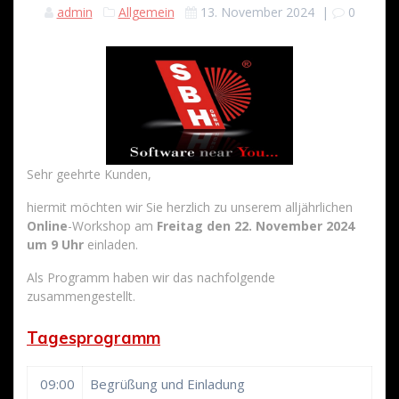
admin
Allgemein
13. November 2024
|
0
Sehr geehrte Kunden,
hiermit möchten wir Sie herzlich zu unserem alljährlichen
Online
-Workshop am
Freitag den 22. November 2024
um 9 Uhr
einladen.
Als Programm haben wir das nachfolgende
zusammengestellt.
Tagesprogramm
09:00
Begrüßung und Einladung