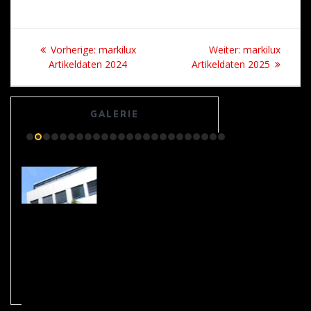
Beitrags-
Vorheriger
Nächster
Vorherige:
markilux
Weiter:
markilux
Navigation
Beitrag:
Beitrag:
Artikeldaten 2024
Artikeldaten 2025
GALERIE