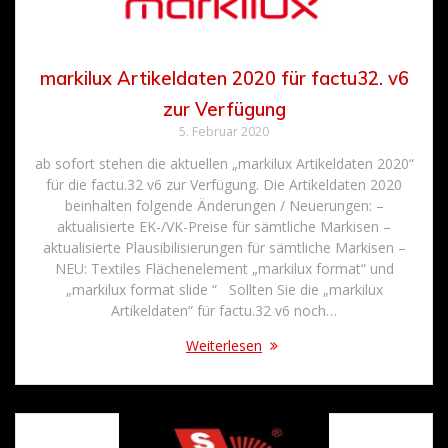
markilux Artikeldaten 2020 für factu32. v6
zur Verfügung
5. Februar 2020
ab sofort stehen die aktuellen „markilux Artikeldaten 2020“
für die factu.32 v6 zur Verfügung. Die Artikeldaten 2020
beinhalten folgende Änderungen / Neuerungen: –
aktualisierte EK-/VK-Preise für sämtliche Markisen –
aktualisierte Plausibilisierungen für sämtliche Markisen –
NEU: Textiles Flächenelement „markilux format“ und
„markilux format slide “ Sollten Sie die „markilux
Artikeldaten“ für factu.32 v6 noch…
Weiterlesen