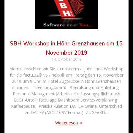
SBH Workshop in Höhr-Grenzhausen am 15.
November 2019
14. Oktober 2019
hiermit möchten wir Sie zu unserem alljährlichen Workshop
für die factu.32® v6 / helix.® am Freitag den 15. November
2019 um 9 Uhr im Hotel Zugbrücke in Höhr-Grenzhausen
einladen. Tagesprogramm: Begrüßung und Einleitung
Personal-Managment (Arbeitszeiterfassungspflicht nach
EuGH-Urteil) factu.app Dashboard Service-Verplanung
Kaffeepause Preiskalkulation DATEV-Online, Unterschied
zu DATEV (ASCII/ CSV Format) ZUGFeRD…
Weiterlesen