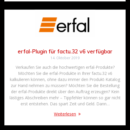
erfal-Plugin für factu.32 v6 verfügbar
14. Oktober 2019
Verkaufen Sie auch die hochwertigen erfal-Produkte?
Möchten Sie die erfal-Produkte in Ihrer factu.32 v6
kalkulieren können, ohne dazu immer den Produkt-Katalog
zur Hand nehmen zu müssen? Möchten Sie die Bestellung
der erfal-Produkte direkt über den Auftrag erzeugen? Kein
lästiges Abschreiben mehr – Tippfehler können so gar nicht
erst entstehen. Das spart Zeit und Geld. Dann…
Weiterlesen