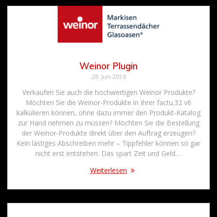
Weinor Plugin
28. Juni 2019
Verkaufen Sie auch die hochwertigen Weinor Produkte?
Möchten Sie die Weinor-Produkte in Ihrer factu.32 v6
kalkulieren können, ohne dazu immer den Produkt-Katalog
zur Hand nehmen zu müssen? Möchten Sie die Bestellung
der Weinor-Produkte direkt über den Auftrag erzeugen?
Kein lästiges Abschreiben mehr – Tippfehler können so gar
nicht erst entstehen. Das spart Zeit und Geld.…
Weiterlesen