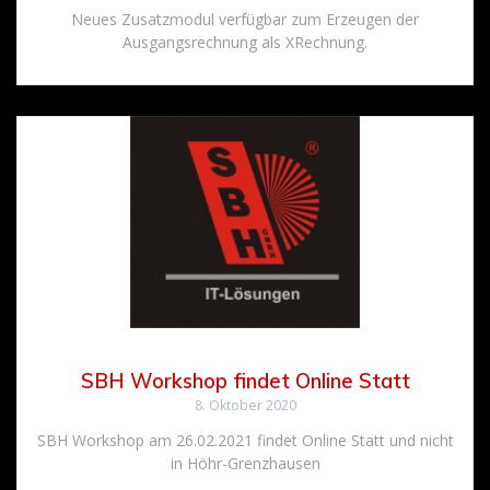
Neues Zusatzmodul verfügbar zum Erzeugen der
Ausgangsrechnung als XRechnung.
SBH Workshop findet Online Statt
8. Oktober 2020
SBH Workshop am 26.02.2021 findet Online Statt und nicht
in Höhr-Grenzhausen